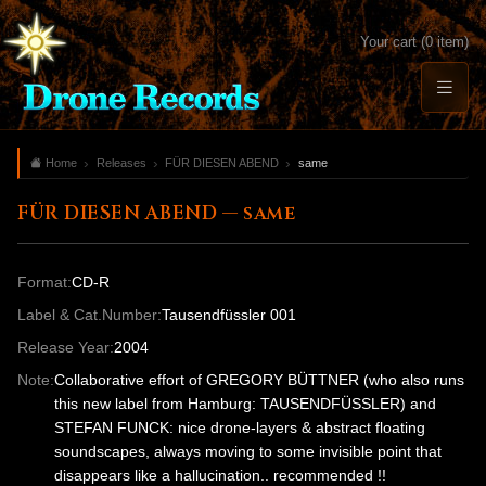
Your cart (0 item)
Home
Releases
FÜR DIESEN ABEND
same
FÜR DIESEN ABEND — same
Format:
CD-R
Label & Cat.Number:
Tausendfüssler 001
Release Year:
2004
Note:
Collaborative effort of GREGORY BÜTTNER (who also runs
this new label from Hamburg: TAUSENDFÜSSLER) and
STEFAN FUNCK: nice drone-layers & abstract floating
soundscapes, always moving to some invisible point that
disappears like a hallucination.. recommended !!