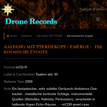
Your cart (0 item)
Home
Releases
AALFANG MIT PFERDEKOPF / EMERGE
Die kosmische Zygote
AALFANG MIT PFERDEKOPF / EMERGE — Die
kosmische Zygote
Format:
mCD-R
Label & Cat.Number:
Taalem alm 30
Release Year:
2006
Note:
Ein fantastischer, sehr subtiler Geräusch-Ambience One-
tracker...metallische konkrete Schläge, instrumentelle
Quellen (Melodika, Kalimba, Perkussion), verarbeitet in
hallende Hyper-Echo-Räume... - mCDR-jewel-case