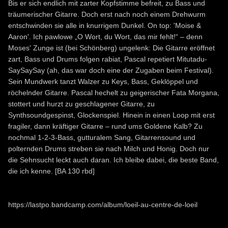
Bis er sich endlich mit zarter Kopfstimme befreit, zu Bass und
träumerischer Gitarre. Doch erst nach noch einem Drehwurm
entschwinden sie alle in knurrigem Dunkel. On top: 'Moise &
Aaron'. Ich paw­lowe „O Wort, du Wort, das mir fehlt!“ – denn
Moses' Zunge ist (bei Schönberg) ungelenk: Die Gitarre eröffnet
zart, Bass und Drums folgen rabiat, Pascal repetiert Mitutadu-
Say­SaySay (ah, das war doch eine der Zugaben beim Festival).
Sein Mundwerk tanzt Walzer zu Keys, Bass, Geklöppel und
röchelnder Gitarre. Pascal hechelt zu geigerischer Fata Morgana,
stottert und hurzt zu geschlagener Gitarre, zu
Synthsoundgespinst, Glocken­spiel. Hinein in einen Loop mit erst
fragiler, dann kräftiger Gitarre – rund ums Goldene Kalb? Zu
nochmal 1-2-3-Bass, gutturalem Sang, Gitarrensound und
polternden Drums streben sie nach Milch und Honig. Doch nur
die Sehnsucht leckt auch daran. Ich bleibe dabei, die beste Band,
die ich kenne. [BA 130 rbd]
https://lastpo.bandcamp.com/album/loeil-au-centre-de-loeil