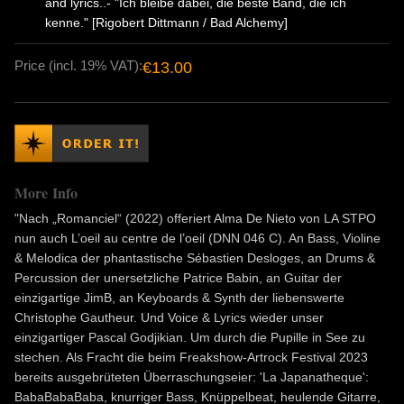
and lyrics..- "Ich bleibe dabei, die beste Band, die ich
kenne." [Rigobert Dittmann / Bad Alchemy]
Price (incl. 19% VAT):
€13.00
More Info
"Nach „Romanciel“ (2022) offeriert Alma De Nieto von LA STPO
nun auch L’oeil au centre de l’oeil (DNN 046 C). An Bass, Violine
& Melodica der phantastische Sébastien Desloges, an Drums &
Percussion der unersetzliche Patrice Babin, an Guitar der
einzigartige JimB, an Keyboards & Synth der liebenswerte
Christophe Gautheur. Und Voice & Lyrics wieder unser
einzigartiger Pascal Godjikian. Um durch die Pupille in See zu
stechen. Als Fracht die beim Freakshow-Artrock Festival 2023
bereits ausgebrüteten Überraschungseier: 'La Japanatheque':
BabaBabaBaba, knurriger Bass, Knüppelbeat, heulende Gitarre,