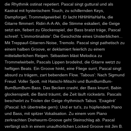
die Rhythmik ostinat repetiert. Pascal singt guttural und als
Kastrat mit hysterischem Touch, zu schillernden Keys,
Dampforgel, Trommelgewirbel. Er lacht HiHiHiHaHaHa, die
Gitarre flimmert. Ridiri-A-A-Ah, die Stimme eskaliert, die Geige
setzt ein, fiebert zu Glockenspiel, der Bass bratzt träge, Pascal
schreit!. 'L’immortinaliste': Die Geschichte eines Unsterb­lichen...
Mit Treppauf-Gitarren-Noise, Tremolo. Pascal singt pathetisch zu
einem halben Groove, er deklamiert feierlich zu einem
mittelalterlichen Reigen. Sébastien bläst Melo­dica zu
Trommelwirbeln, Pascals Lippen brodelnd, die Gitarre wetzt zu
heftigen Beats. Ein Groove hinkt, eine Fliege surrt, Pascal singt
absurd zu trägem, zart bebendem Flow. 'Ta­bous': Nach Sigmund
Freud. Voller Spott, mit Hatschi-Mitschi und BumBumBum-
BumBum­Bum-Bass. Das Becken crasht, der Bass knurrt, Babin
glockenspielt, die Band träumt, die Zeit läuft rückwärts. Pascals
beschwört zu Triolen der Geige rhythmisch Tabus. 'Exagéré'
(Pascal: Ich übertreibe gern): Und er tut's, zu hüpfendem Piano
und Bass, mit spitzer Vo­kalisation. Zu einem vom Piano
zerkrachten Drehwurm-Groove geht Steinschlag ab. Pas­cal
verfängt sich in einem unaufhörlichen Locked Groove mit Jim B.