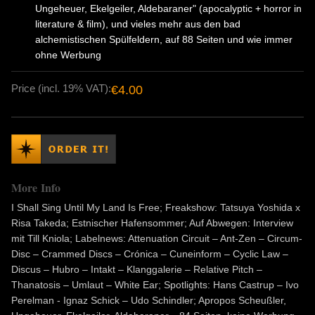
Ungeheuer, Ekelgeiler, Aldebaraner" (apocalyptic + horror in
literature & film), und vieles mehr aus den bad
alchemistischen Spülfeldern, auf 88 Seiten und wie immer
ohne Werbung
Price (incl. 19% VAT):
€4.00
More Info
I Shall Sing Until My Land Is Free; Freakshow: Tatsuya Yoshida x
Risa Takeda; Estnischer Hafensommer; Auf Abwegen: Interview
mit Till Kniola; Labelnews: Attenuation Circuit – Ant-Zen – Circum-
Disc – Crammed Discs – Crónica – Cuneinform – Cyclic Law –
Discus – Hubro – Intakt – Klanggalerie – Relative Pitch –
Thanatosis – Umlaut – White Ear; Spotlights: Hans Castrup – Ivo
Perelman - Ignaz Schick – Udo Schindler; Apropos Scheußler,