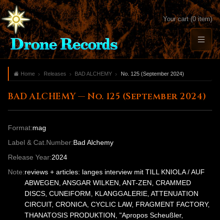
Your cart (0 item)
Home
Releases
BAD ALCHEMY
No. 125 (September 2024)
BAD ALCHEMY — No. 125 (September 2024)
Format:
mag
Label & Cat.Number:
Bad Alchemy
Release Year:
2024
Note:
reviews + articles: langes interview mit TILL KNIOLA / AUF
ABWEGEN, ANSGAR WILKEN, ANT-ZEN, CRAMMED
DISCS, CUNEIFORM, KLANGGALERIE, ATTENUATION
CIRCUIT, CRONICA, CYCLIC LAW, FRAGMENT FACTORY,
THANATOSIS PRODUKTION, "Apropos Scheußler,