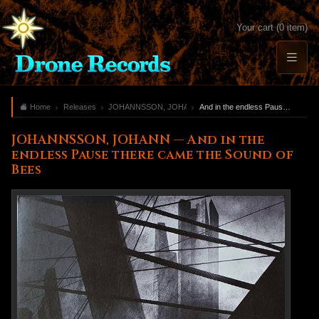
Your cart (0 item)
Home
Releases
JOHANNSSON, JOHANN
And in the endless Pause there came the Sound of Bees
JOHANNSSON, JOHANN — And in the
endless Pause there came the Sound of
Bees