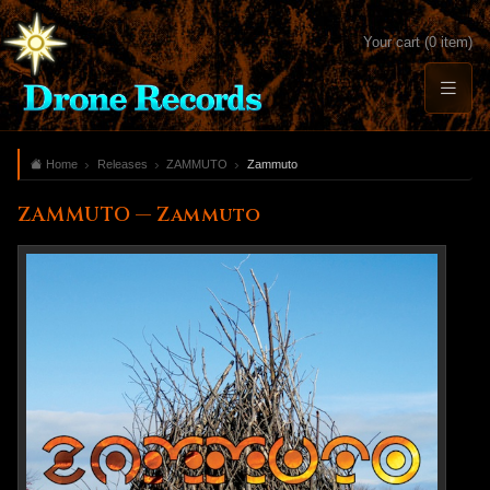
Your cart (0 item)
Home
Releases
ZAMMUTO
Zammuto
ZAMMUTO — Zammuto